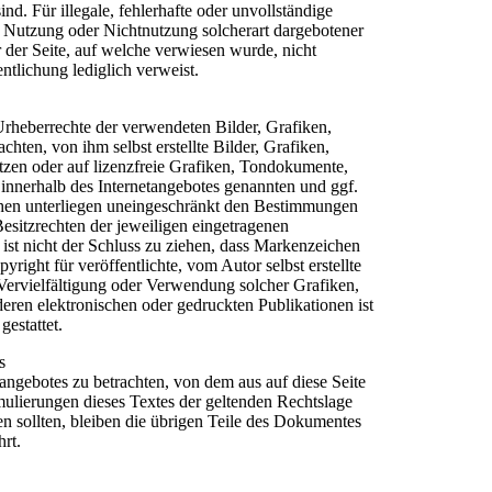
ind. Für illegale, fehlerhafte oder unvollständige
r Nutzung oder Nichtnutzung solcherart dargebotener
r der Seite, auf welche verwiesen wurde, nicht
entlichung lediglich verweist.
e Urheberrechte der verwendeten Bilder, Grafiken,
en, von ihm selbst erstellte Bilder, Grafiken,
en oder auf lizenzfreie Grafiken, Tondokumente,
innerhalb des Internetangebotes genannten und ggf.
hen unterliegen uneingeschränkt den Bestimmungen
esitzrechten der jeweiligen eingetragenen
ist nicht der Schluss zu ziehen, dass Markenzeichen
yright für veröffentlichte, vom Autor selbst erstellte
e Vervielfältigung oder Verwendung solcher Grafiken,
ren elektronischen oder gedruckten Publikationen ist
estattet.
s
etangebotes zu betrachten, von dem aus auf diese Seite
mulierungen dieses Textes der geltenden Rechtslage
hen sollten, bleiben die übrigen Teile des Dokumentes
hrt.