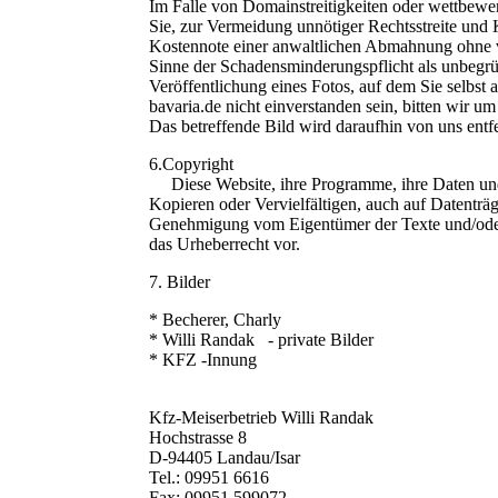
Im Falle von Domainstreitigkeiten oder wettbewer
Sie, zur Vermeidung unnötiger Rechtsstreite und K
Kostennote einer anwaltlichen Abmahnung ohne 
Sinne der Schadensminderungspflicht als unbegrü
Veröffentlichung eines Fotos, auf dem Sie selbst 
bavaria.de nicht einverstanden sein, bitten wir 
Das betreffende Bild wird daraufhin von uns entfe
6.Cop
Diese Website, ihre Programme, ihre Daten und B
Kopieren oder Vervielfältigen, auch auf Datenträge
Genehmigung vom Eigentümer der Texte und/oder B
das Urheberrecht vor.
7. Bilder
* Becherer, Charly
* Willi Randak - private Bilder
* KFZ -Innung
Kfz-Meiserbetrieb Willi Randak
Hochstrasse 8
D-94405 Landau/Isar
Tel.: 09951 6616
Fax: 09951 599072