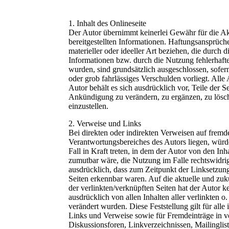
1. Inhalt des Onlineseite
Der Autor übernimmt keinerlei Gewähr für die Aktu
bereitgestellten Informationen. Haftungsansprüc
materieller oder ideeller Art beziehen, die durc
Informationen bzw. durch die Nutzung fehlerhafte
wurden, sind grundsätzlich ausgeschlossen, sofern
oder grob fahrlässiges Verschulden vorliegt. Alle
Autor behält es sich ausdrücklich vor, Teile der
Ankündigung zu verändern, zu ergänzen, zu lösch
einzustellen.
2. Verweise und Links
Bei direkten oder indirekten Verweisen auf fremde
Verantwortungsbereiches des Autors liegen, würd
Fall in Kraft treten, in dem der Autor von den In
zumutbar wäre, die Nutzung im Falle rechtswidrige
ausdrücklich, dass zum Zeitpunkt der Linksetzung
Seiten erkennbar waren. Auf die aktuelle und zukü
der verlinkten/verknüpften Seiten hat der Autor kei
ausdrücklich von allen Inhalten aller verlinkten o
verändert wurden. Diese Feststellung gilt für alle
Links und Verweise sowie für Fremdeinträge in v
Diskussionsforen, Linkverzeichnissen, Mailingli