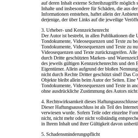
auf deren Inhalt externe Schreibzugriffe möglich s
Inhalte und insbesondere für Schäden, die aus de
Informationen entstehen, haftet allein der Anbiete
derjenige, der über Links auf die jeweilige Veröff
3. Urheber- und Kennzeichenrecht
Der Autor ist bestrebt, in allen Publikationen di
Tondokumente, Videosequenzen und Texte zu beacht
Tondokumente, Videosequenzen und Texte zu nutz
Videosequenzen und Texte zurückzugreifen. Alle 
durch Dritte geschützten Marken- und Warenzeic
des jeweils gültigen Kennzeichenrechts und den B
Eigentümer. Allein aufgrund der bloßen Nennung 
nicht durch Rechte Dritter geschützt sind! Das Cop
Objekte bleibt allein beim Autor der Seiten. Ein
Tondokumente, Videosequenzen und Texte in ande
ohne ausdrückliche Zustimmung des Autors nicht g
4. Rechtswirksamkeit dieses Haftungsausschlusse
Dieser Haftungsausschluss ist als Teil des Intern
verwiesen wurde. Sofern Teile oder einzelne For
nicht, nicht mehr oder nicht vollständig entsprec
in Ihrem Inhalt und ihrer Gültigkeit davon unberü
5. Schadensminderungspflicht