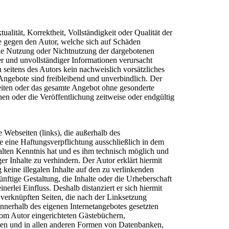
alität, Korrektheit, Vollständigkeit oder Qualität der
he gegen den Autor, welche sich auf Schäden
h die Nutzung oder Nichtnutzung der dargebotenen
r und unvollständiger Informationen verursacht
 seitens des Autors kein nachweislich vorsätzliches
 Angebote sind freibleibend und unverbindlich. Der
 Seiten oder das gesamte Angebot ohne gesonderte
en oder die Veröffentlichung zeitweise oder endgültig
 Webseiten (links), die außerhalb des
e eine Haftungsverpflichtung ausschließlich in dem
halten Kenntnis hat und es ihm technisch möglich und
r Inhalte zu verhindern. Der Autor erklärt hiermit
 keine illegalen Inhalte auf den zu verlinkenden
nftige Gestaltung, die Inhalte oder die Urheberschaft
nerlei Einfluss. Deshalb distanziert er sich hiermit
. verknüpften Seiten, die nach der Linksetzung
 innerhalb des eigenen Internetangebotes gesetzten
om Autor eingerichteten Gästebüchern,
sten und in allen anderen Formen von Datenbanken,